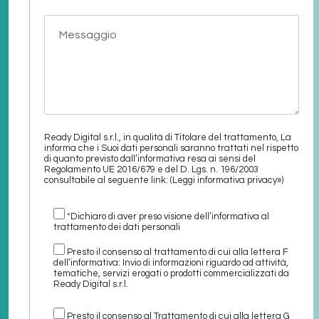
Ready Digital s.r.l., in qualità di Titolare del trattamento, La
informa che i Suoi dati personali saranno trattati nel rispetto
di quanto previsto dall’informativa resa ai sensi del
Regolamento UE 2016/679 e del D. Lgs. n. 196/2003
consultabile al seguente link:
(Leggi informativa privacy»)
*Dichiaro di aver preso visione dell’informativa al
trattamento dei dati personali
Presto il consenso al trattamento di cui alla lettera F
dell’informativa: Invio di informazioni riguardo ad attività,
tematiche, servizi erogati o prodotti commercializzati da
Ready Digital s.r.l.
Presto il consenso al Trattamento di cui alla lettera G